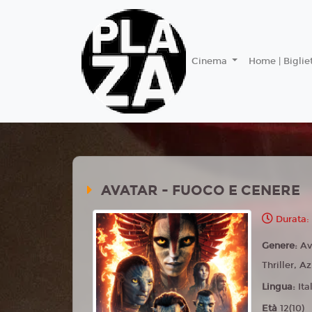
Cinema
Home | Bigliet
AVATAR - FUOCO E CENERE
Durata:
Genere:
Av
Thriller, A
Lingua:
Ita
Età
12(10)