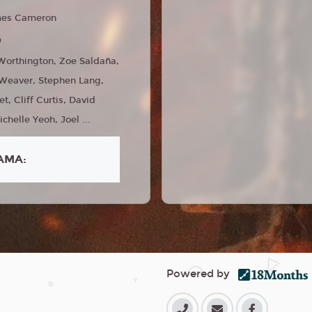
es Cameron
4
orthington, Zoe Saldaña,
Weaver, Stephen Lang,
t, Cliff Curtis, David
chelle Yeoh, Joel ...
AMA:
Powered by