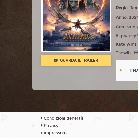
Regia:
Jam
Anno:
202
Con:
Sam W
Sigourney 
Kate Winsle
Thewlis, Mi
GUARDA IL TRAILER
TR
Condizioni generali
Privacy
Impressum