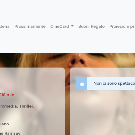
teria
Prossimamente
CineCard
Buoni Regalo
Proiezioni p
Non ci sono spettacol
118 min
mmedia, Thriller,
liano
ne Ramsay