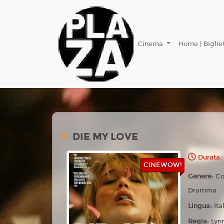
Cinema
Home | Bigliet
DIE MY LOVE
Durata: 
CINEWOW!
Genere:
Co
Dramma
Lingua:
Ita
Regia:
Lyn